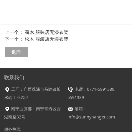
上一个：
荷木 服装店无漆衣架
下一个：
松木 服装店无漆衣架
返回
联系我们
工厂：广西荔浦市马岭镇长
电话：0771-5891389,
水岭工业园区
5591389
南宁业务部：南宁青秀区园
邮箱：
湖南路32号
info@sunnyhanger.com
服务热线