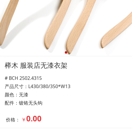
榉木 服装店无漆衣架
# BCH 2502.4315
产品尺寸：L430/380/350*W13
颜色：无漆
配件：镀铬无头钩
0.00
￥
价格：